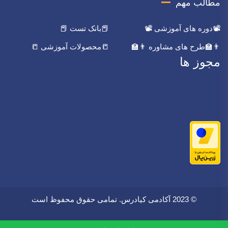
مطالب مهم
📽️دوره های آموزشی 📽️
📕بانک تست 📕
👨‍🏫طرح های مشاوره 👨‍🏫
📒محصولات آموزشی 📒
مجوز ها
© 2023 آکادمی کیادرس. تمامی حقوق محفوظ است