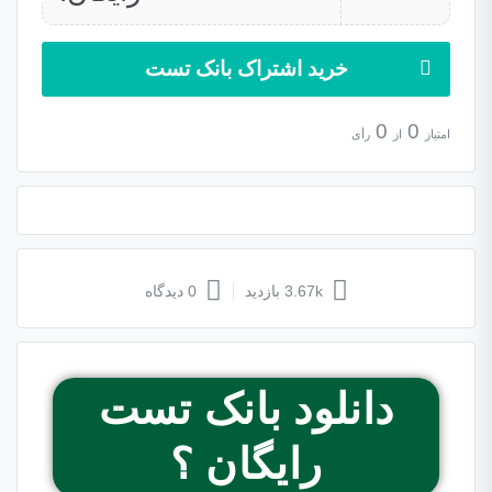
خرید اشتراک بانک تست
0
0
امتیاز
از
رأی
3.67k بازدید
0 دیدگاه
دانلود بانک تست
رایگان ؟