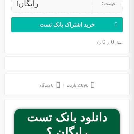
رایگان!
قیمت :
خرید اشتراک بانک تست
0
0
امتیاز
از
رأی
2.89k بازدید
0 دیدگاه
دانلود بانک تست
رایگان ؟