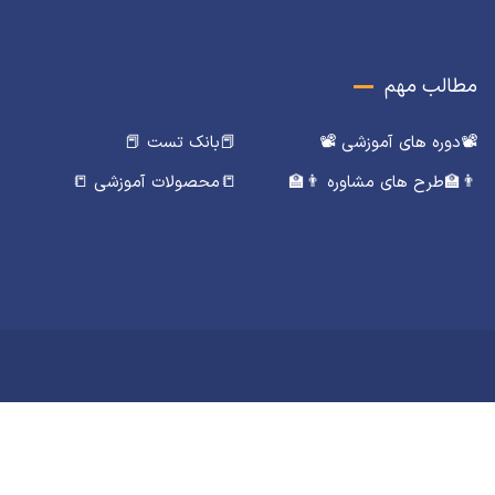
مطالب مهم
📽️دوره های آموزشی 📽️
📕بانک تست 📕
👨‍🏫طرح های مشاوره 👨‍🏫
📒محصولات آموزشی 📒