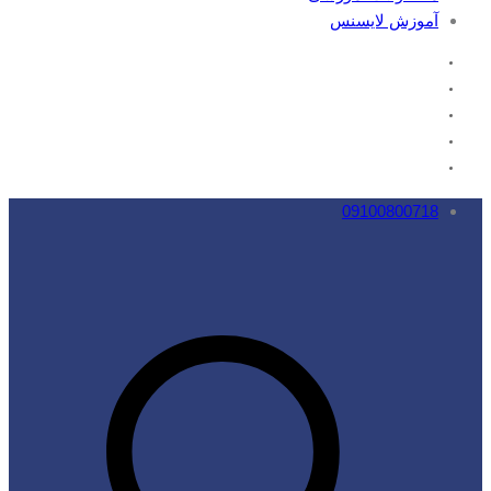
آموزش لایسنس
09100800718