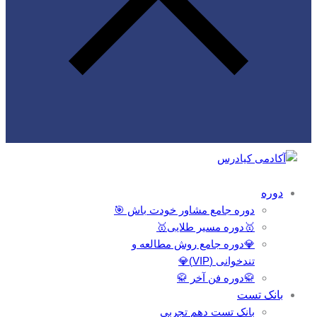
دوره
دوره جامع مشاور خودت باش 🎯
🥇دوره مسیر طلایی🥇
💎دوره جامع روش مطالعه و
تندخوانی (VIP)💎
🥋دوره فن آخر 🥋
بانک تست
بانک تست دهم تجربی