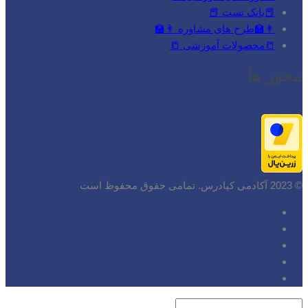
📕بانک تست 📕
👨‍🏫طرح های مشاوره 👨‍🏫
📒محصولات آموزشی 📒
مجوز ها
© 2023 آکادمی کیادرس. تمامی حقوق محفوظ است