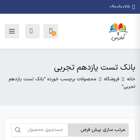
09100800718
0
بانک تست یازدهم تجربی
خانه
فروشگاه
محصولات برچسب خورده “بانک تست یازدهم
تجربی”
جستجو
برای: