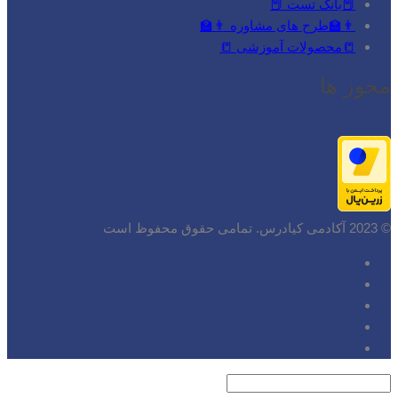
📕بانک تست 📕
👨‍🏫طرح های مشاوره 👨‍🏫
📒محصولات آموزشی 📒
مجوز ها
© 2023 آکادمی کیادرس. تمامی حقوق محفوظ است