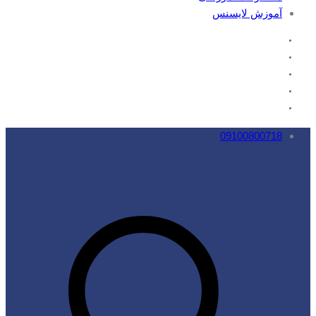
آموزش لایسنس
09100800718