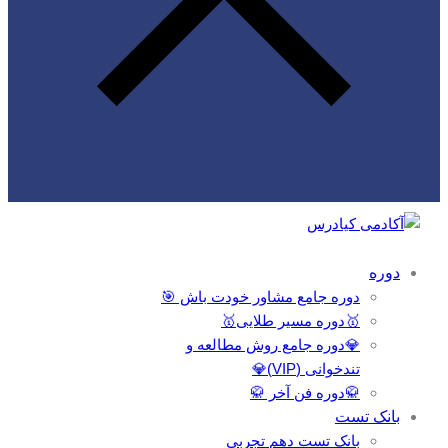
دوره
دوره جامع مشاور خودت باش 🎯
🥇دوره مسیر طلایی🥇
💎دوره جامع روش مطالعه و
تندخوانی (VIP)💎
🥋دوره فن آخر 🥋
بانک تست
بانک تست دهم تجربی